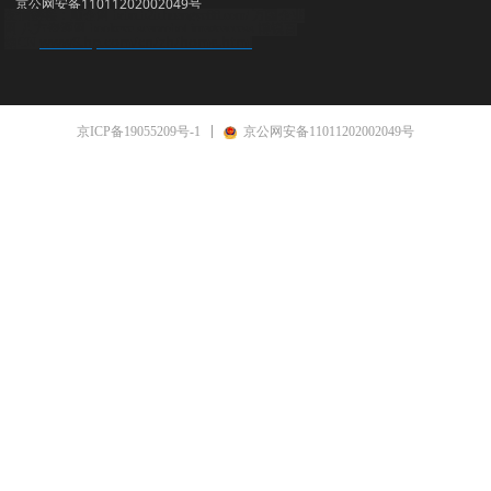
京公网安备11011202002049号
友情链接：顺企网
brbn.b2b.huangye88.com/
万国企业
网
八方资源网
bookeye
scanrobot
imageaccess
博锐百
www8.hp.com/cn/zh/home.html
纳CN
京ICP备19055209号-1
京公网安备11011202002049号