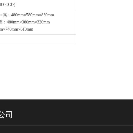
D-CCD）
480mm×580mm×830mm
80mm×380mm×320mm
740mm×610mm
公司