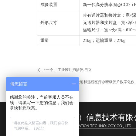
成像装置
新一代高分辨率固态CCD（H
带有送片器和接片盒：宽×深×高：
外形尺寸
无送片器和接片盒：宽×深×高：4
运输尺寸：宽×长×高：610mm×
重量
21kg；运输重量：27kg
上一个：
工业胶片扫描仪-日立
ꄴ
下一个：
TeleradPRO 放射和远程医疗诊断级胶片数字化仪
ꄲ
请您留言
感谢您的关注，当前客服人员不在
线，请填写一下您的信息，我们会
尽快和您联系。
博锐百纳（北京）信息技术有限
BORUI BAINA (BEIJING) INFORMATION TECHNOLOGY CO., LTD.