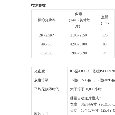
技术参数
像素
点距
标称分辨率
（14×17英寸胶
（μm）
片）
2K×2.5K*
2100×2550
170
4K×5K
4200×5100
85
8K×10K
7980×9690
44
光密度
0.5至4.0 OD，依据ISO 1409
灰度等级
16位(65536色)，12位(409
平均无故障时间
大于等于50,000小时
批量自动送片模式：
宽度：8至14英寸（20至35.
长度：10至17英寸（25.4至
胶片尺寸