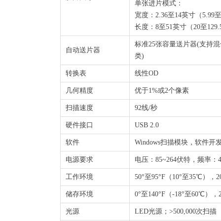
单张进片模式：
宽度：2.36至14英寸（5.99至
长度：8至51英寸（20至129
标准25张容量送片器(支持
自动送片器
类)
转换表
线性OD
几何精度
优于1%或2个像素
扫描速度
92线/秒
硬件接口
USB 2.0
软件
Windows扫描模块，软件开
电源要求
电压：85~264伏特，频率：4
工作环境
50°至95°F（10°至35℃
储存环境
0°至140°F（-18°至60℃
光源
LED光源；>500,000次扫描