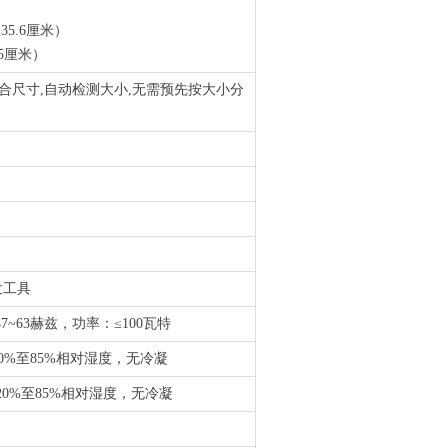
35.6厘米）
.5厘米）
混合尺寸,自动检测大小,无需预先按大小分
发工具
7~63赫兹，功率：≤100瓦特
），20%至85%相对湿度，无冷凝
），20%至85%相对湿度，无冷凝