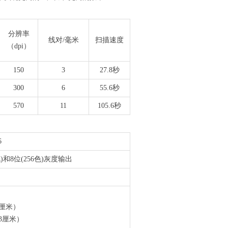
分辨率
线对/毫米
扫描速度
（dpi）
150
3
27.8秒
300
6
55.6秒
570
11
105.6秒
6
6色)和8位(256色)灰度输出
6厘米）
43厘米）