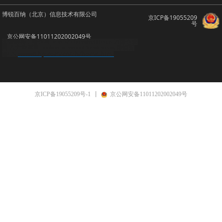
博锐百纳（北京）信息技术有限公司
京ICP备19055209
号
京公网安备11011202002049号
友情链接：顺企网
brbn.b2b.huangye88.com/
万国企业
网
八方资源网
bookeye
scanrobot
imageaccess
博锐百
www8.hp.com/cn/zh/home.html
纳CN
京ICP备19055209号-1
京公网安备11011202002049号