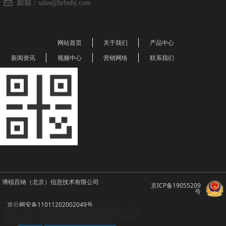
邮箱：
sales@brbnbj.com
网站首页
关于我们
产品中心
新闻资讯
视频中心
营销网络
联系我们
博锐百纳（北京）信息技术有限公司
京ICP备19055209
号
京公网安备11011202002049号
友情链接：顺企网
brbn.b2b.huangye88.com/
万国企业
网
八方资源网
bookeye
scanrobot
imageaccess
博锐百
www8.hp.com/cn/zh/home.html
纳CN