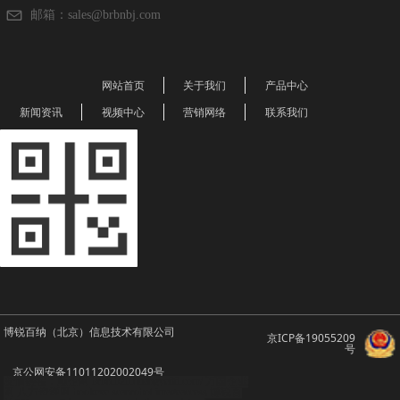
邮箱：
sales@brbnbj.com
网站首页
关于我们
产品中心
新闻资讯
视频中心
营销网络
联系我们
博锐百纳（北京）信息技术有限公司
京ICP备19055209
号
京公网安备11011202002049号
友情链接：顺企网
brbn.b2b.huangye88.com/
万国企业
网
八方资源网
bookeye
scanrobot
imageaccess
博锐百