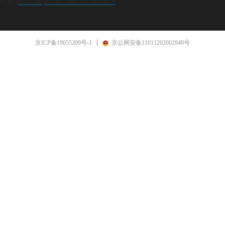
www8.hp.com/cn/zh/home.html
纳CN
京ICP备19055209号-1
京公网安备11011202002049号