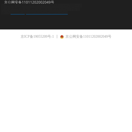
京公网安备11011202002049号
友情链接：顺企网
brbn.b2b.huangye88.com/
万国企业
网
八方资源网
bookeye
scanrobot
imageaccess
博锐百
www8.hp.com/cn/zh/home.html
纳CN
京ICP备19055209号-1
京公网安备11011202002049号