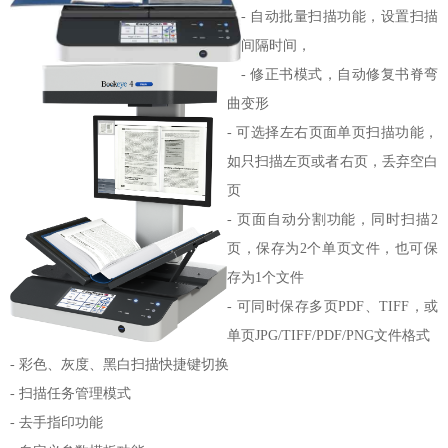
-
自动批量扫描功能，设置扫描
间隔时间，
-
修正书模式，自动修复书脊弯
曲变形
-
可选择左右页面单页扫描功能，
如只扫描左页或者右页，丢弃空白
页
-
页面自动分割功能，同时扫描
2
页，保存为2个单页文件，也可保
存为1个文件
-
可同时保存多页
PDF、TIFF，或
单页JPG/TIFF/PDF/PNG文件格式
-
彩色、灰度、黑白扫描快捷键切换
-
扫描任务管理模式
-
去手指印功能