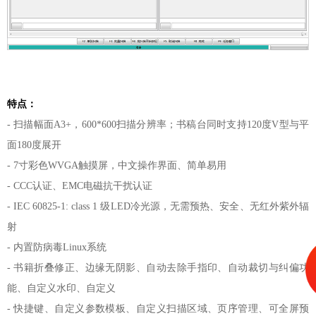
特点：
-
扫描幅面
A3+，600*600扫描分辨率；书稿台同时支持120度V型与平
面180度展开
-
7寸彩色WVGA触摸屏，中文操作界面、简单易用
-
CCC认证、EMC电磁抗干扰认证
-
IEC 60825-1: class 1 级LED冷光源，无需预热、安全、无红外紫外辐
射
-
内置防病毒
Linux系统
-
书籍折叠修正、边缘无阴影、自动去除手指印、自动裁切与纠偏功
能、自定义水印、自定义
-
快捷键、自定义参数模板、自定义扫描区域、页序管理、可全屏预