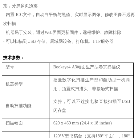
览，分屏多页预览
-
内置
ICC文件，自动白平衡与黑值、实时显示图像、修改图像不必再
次扫描
-
机器易于安装，通过
Web界面更新固件，远程维护、故障排除
-
可以扫描到
USB 存储、局域网设备、打印机、FTP服务器
技术参数：
型号
Bookeye4 A3幅面生产型卷宗扫描仪
批量数字化扫描生产型和自助型一机两
机器类型
用，顶置式扫描头，非接触式扫描
支持，可以不连接电脑直接扫描至USB
自助扫描功能
闪存盘
扫描幅面
620 x 460 mm (24.4 x 18 inches)
120°V型书稿台（支持180°平面），180°