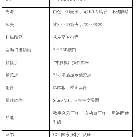
光源
白色LED光源，无IR/UV辐射，不伤眼睛
镜头
线性CCD镜头，22500像素
扫描路径
从左至右扫描
自助扫描输出
2个USB接口
触摸屏
7寸触摸屏操作面板
预览屏
21寸液晶显示预览屏
附件
脚踏板、校正套件
操作软件
Scan2Net，支持中文界面
数字色彩平衡，自动白平衡，网络固件
功能
升级
证书
CCC国家强制性认证