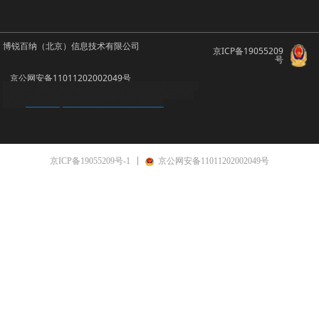
博锐百纳（北京）信息技术有限公司
京ICP备19055209
号
京公网安备11011202002049号
友情链接：顺企网
brbn.b2b.huangye88.com/
万国企业
网
八方资源网
bookeye
scanrobot
imageaccess
博锐百
www8.hp.com/cn/zh/home.html
纳CN
京ICP备19055209号-1
京公网安备11011202002049号